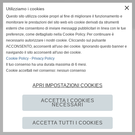
Tel. 058885257
close
Utilizziamo i cookies
trattoriapoggio@alice.it
Questo sito utilizza cookie propri al fine di migliorare il funzionamento e
monitorare le prestazioni del sito web e/o cookie derivati da strumenti
www.ellegrafica.com - info@ellegrafica.com
esterni che consentono di inviare messaggi pubblicitari in linea con le tue
preferenze, come dettagliato nella Cookie Policy. Per continuare è
necessario autorizzare i nostri cookie. Cliccando sul pulsante
ACCONSENTO, acconsenti all'uso dei cookie. Ignorando questo banner e
navigando il sito acconsenti all'uso dei cookie.
Cookie Policy
-
Privacy Policy
Il tuo consenso ha una durata massima di 6 mesi.
Cookie accettati nel consenso: nessun consenso
APRI IMPOSTAZIONI COOKIES
ACCETTA I COOKIES
NECESSARI
ACCETTA TUTTI I COOKIES