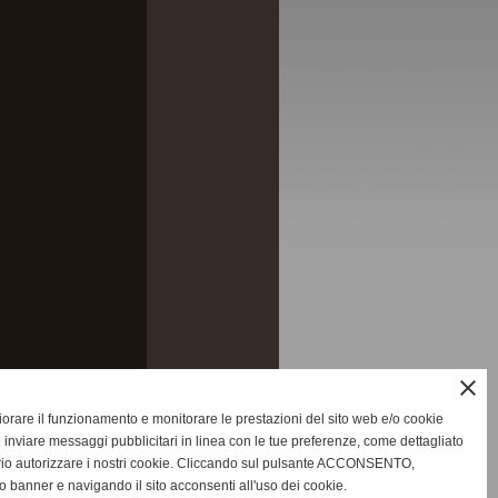
close
gliorare il funzionamento e monitorare le prestazioni del sito web e/o cookie
 inviare messaggi pubblicitari in linea con le tue preferenze, come dettagliato
rio autorizzare i nostri cookie. Cliccando sul pulsante ACCONSENTO,
o banner e navigando il sito acconsenti all'uso dei cookie.