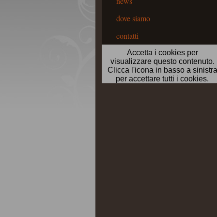
news
dove siamo
contatti