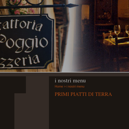
i nostri menu
Home
>
i nostri menu
Invia
PRIMI PIATTI DI TERRA