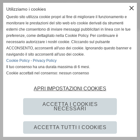
Tel. 058885257
close
Utilizziamo i cookies
trattoriapoggio@alice.it
Questo sito utilizza cookie propri al fine di migliorare il funzionamento e
monitorare le prestazioni del sito web e/o cookie derivati da strumenti
www.ellegrafica.com - info@ellegrafica.com
esterni che consentono di inviare messaggi pubblicitari in linea con le tue
preferenze, come dettagliato nella Cookie Policy. Per continuare è
necessario autorizzare i nostri cookie. Cliccando sul pulsante
ACCONSENTO, acconsenti all'uso dei cookie. Ignorando questo banner e
navigando il sito acconsenti all'uso dei cookie.
Cookie Policy
-
Privacy Policy
Il tuo consenso ha una durata massima di 6 mesi.
Cookie accettati nel consenso: nessun consenso
APRI IMPOSTAZIONI COOKIES
ACCETTA I COOKIES
NECESSARI
ACCETTA TUTTI I COOKIES