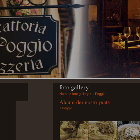
foto gallery
Home
>
foto gallery
>
Il Poggio
Alcuni dei nostri piatti
Il Poggio