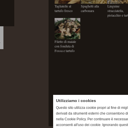
Tagliatelle al
Spaghetti alla
Linguine
tartufo fresco
carbonara
stracciatella,
pistacchio e tar
Filetto di maiale
con fonduta di
Fossa e tartufo
Invia
Utilizziamo i cookies
Questo sito utilizza cookie propri al fine di mi
derivati da strumenti esterni che consentono di
nella Cookie Policy. Per continuare è necessa
acconsenti all'uso dei cookie. Ignorando quest