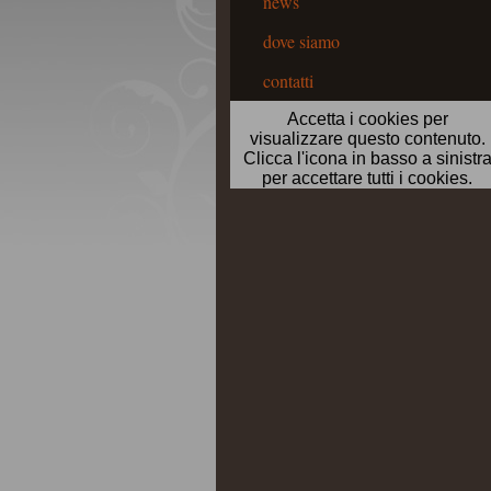
news
dove siamo
contatti